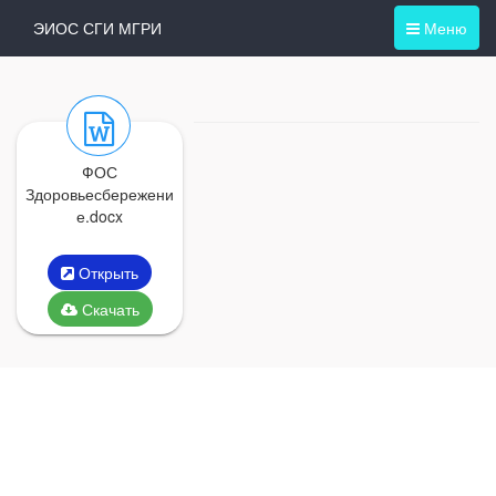
ЭИОС СГИ МГРИ
Меню
ФОС
Здоровьесбережени
е.docx
Открыть
Скачать