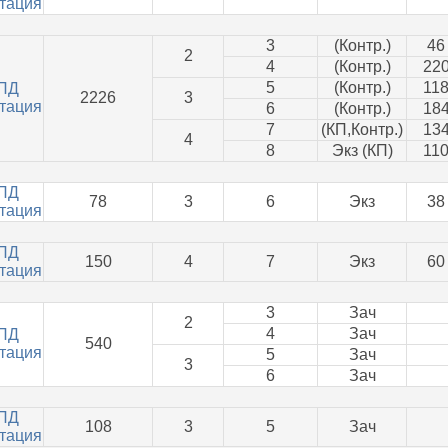
тация
3
(Контр.)
46
2
4
(Контр.)
22
5
(Контр.)
11
ПД
2226
3
тация
6
(Контр.)
18
7
(КП,Контр.)
13
4
8
Экз (КП)
11
ПД
78
3
6
Экз
38
тация
ПД
150
4
7
Экз
60
тация
3
Зач
2
4
Зач
ПД
540
тация
5
Зач
3
6
Зач
ПД
108
3
5
Зач
тация