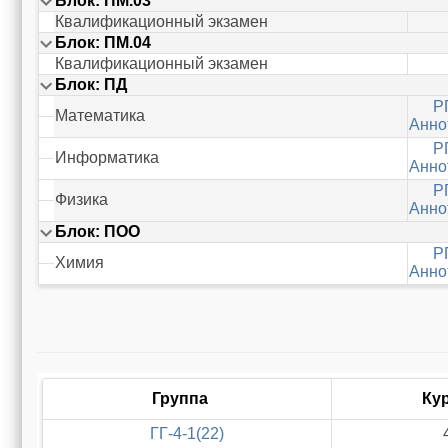
Блок: ПM.03
Квалификационный экзамен
Блок: ПM.04
Квалификационный экзамен
Блок: ПД
Р
Математика
Анно
Р
Информатика
Анно
Р
Физика
Анно
Блок: ПОО
Р
Химия
Анно
Группа
Ку
ГГ-4-1(22)