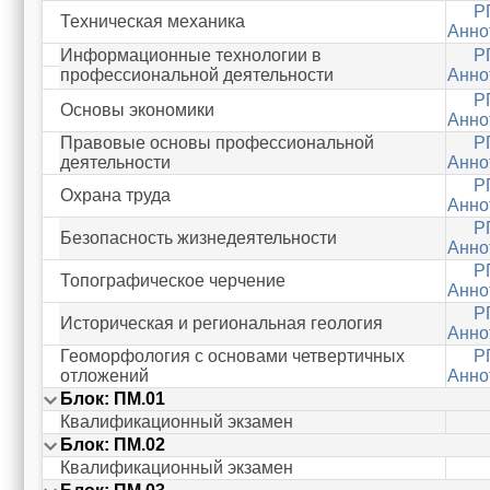
Р
Техническая механика
Анно
Информационные технологии в
Р
профессиональной деятельности
Анно
Р
Основы экономики
Анно
Правовые основы профессиональной
Р
деятельности
Анно
Р
Охрана труда
Анно
Р
Безопасность жизнедеятельности
Анно
Р
Топографическое черчение
Анно
Р
Историческая и региональная геология
Анно
Геоморфология с основами четвертичных
Р
отложений
Анно
Блок: ПM.01
Квалификационный экзамен
Блок: ПM.02
Квалификационный экзамен