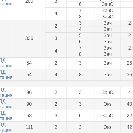
200
3
тация
6
ЗачО
7
ЗачО
4
8
ЗачО
3
Зач
2
2
4
Зач
5
Зач
2
336
3
6
Зач
7
Зач
2
4
8
Зач
ПД
54
2
3
Зач
26
тация
ПД
54
4
8
Зач
36
тация
ПД
96
2
3
ЗачО
4
тация
ПД
90
2
3
Экз
40
тация
ПД
63
3
6
ЗачО
22
тация
ПД
111
2
3
Экз
42
тация