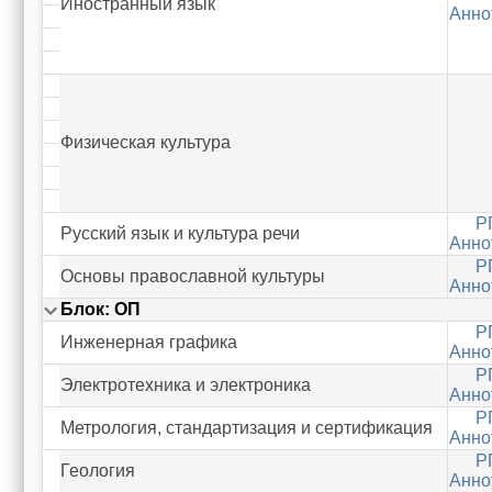
Иностранный язык
Анно
Физическая культура
Р
Русский язык и культура речи
Анно
Р
Основы православной культуры
Анно
Блок: ОП
Р
Инженерная графика
Анно
Р
Электротехника и электроника
Анно
Р
Метрология, стандартизация и сертификация
Анно
Р
Геология
Анно