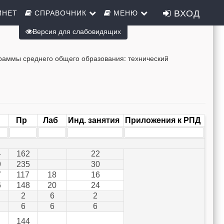
ВХОД
ИНЕТ
СПРАВОЧНИК
МЕНЮ
Версия для слабовидящих
раммы среднего общего образования: технический
Пр
Лаб
Инд. занятия
Приложения к РПД
4
162
22
9
235
30
7
117
18
16
6
148
20
24
2
6
2
6
6
6
144