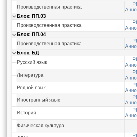
Р
Производственная практика
Анно
Блок: ПП.03
Р
Производственная практика
Анно
Блок: ПП.04
Р
Производственная практика
Анно
Блок: БД
Р
Русский язык
Анно
Р
Литература
Анно
Р
Родной язык
Анно
Р
Иностранный язык
Анно
Р
История
Анно
Физическая культура
Р