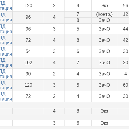
ПД
120
2
4
Экз
56
тация
7
(Контр.)
12
ПД
96
4
тация
8
ЗачО
ПД
96
3
5
ЗачО
44
тация
ПД
72
4
8
ЗачО
42
тация
ПД
54
3
6
ЗачО
30
тация
ПД
102
4
7
ЗачО
20
тация
ПД
90
2
4
ЗачО
4
тация
ПД
120
3
5
ЗачО
60
тация
ПД
72
2
4
ЗачО
30
тация
4
8
Экз
3
6
Экз