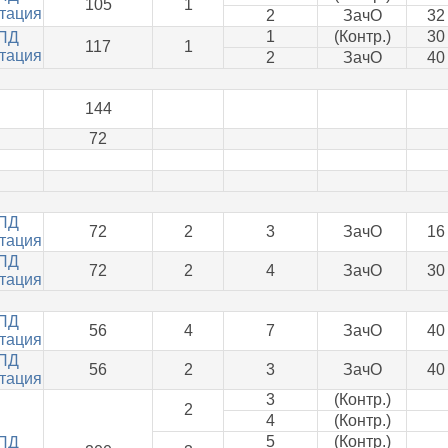
105
1
тация
2
ЗачО
32
1
(Контр.)
30
ПД
117
1
тация
2
ЗачО
40
144
72
ПД
72
2
3
ЗачО
16
тация
ПД
72
2
4
ЗачО
30
тация
ПД
56
4
7
ЗачО
40
тация
ПД
56
2
3
ЗачО
40
тация
3
(Контр.)
2
4
(Контр.)
5
(Контр.)
ПД