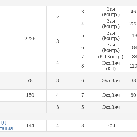
Зач
3
46
(Контр.)
2
Зач
4
22
(Контр.)
Зач
5
11
(Контр.)
2226
3
Зач
6
18
(Контр.)
7
(КП,Контр.)
13
4
Экз,Зач
8
11
(КП)
78
3
6
Экз,Зач
38
150
4
7
Экз,Зач
60
3
5
Экз,Зач
ПД
144
4
8
Зач
тация