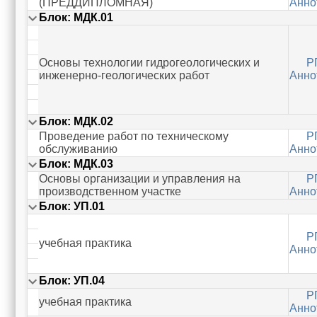
(ПРЕДДИПЛОМНАЯ)
Анно
Блок: МДК.01
Основы технологии гидрогеологических и
Р
инженерно-геологических работ
Анно
Блок: МДК.02
Проведение работ по техническому
Р
обслуживанию
Анно
Блок: МДК.03
Основы организации и управления на
Р
производственном участке
Анно
Блок: УП.01
Р
учебная практика
Анно
Блок: УП.04
Р
учебная практика
Анно