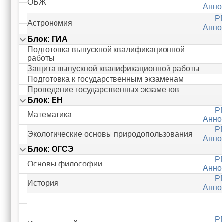
ОБЖ
Анно
Р
Астрономия
Анно
Блок: ГИА
Подготовка выпускной квалификационной
работы
Защита выпускной квалификационной работы
Подготовка к государственным экзаменам
Проведение государственных экзаменов
Блок: ЕН
Р
Математика
Анно
Р
Экологические основы природопользования
Анно
Блок: ОГСЭ
Р
Основы философии
Анно
Р
История
Анно
Р