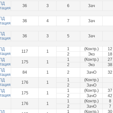
ПД
36
3
6
Зач
тация
ПД
36
4
7
Зач
тация
ПД
36
3
5
Зач
тация
1
(Контр.)
12
ПД
117
1
тация
2
Экз
18
1
(Контр.)
27
ПД
175
1
тация
2
Экз
38
ПД
84
1
2
ЗачО
32
тация
1
(Контр.)
ПД
176
1
тация
2
ЗачО
1
(Контр.)
37
ПД
175
1
тация
2
ЗачО
42
1
(Контр.)
8
176
1
2
ЗачО
7
1
(Контр.)
30
ПД