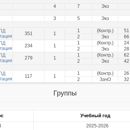
4
7
Экз
3
5
Экз
1
(Контр.)
51
ПД
351
1
тация
2
Экз
66
1
(Контр.)
24
ПД
234
1
тация
2
Экз
28
1
(Контр.)
62
ПД
279
1
тация
2
Экз
42
1
(Контр.)
26
ПД
117
1
тация
2
ЗачО
32
Группы
рс
Учебный год
4
2025-2026