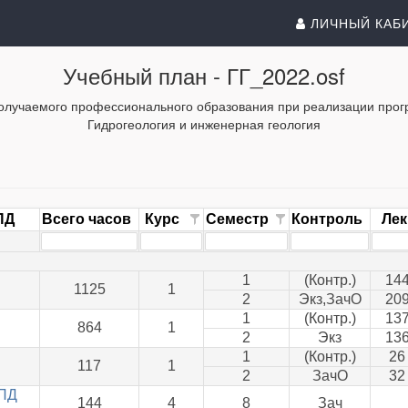
ЛИЧНЫЙ КАБ
Учебный план -
ГГ_2022.osf
олучаемого профессионального образования при реализации прог
Гидрогеология и инженерная геология
ПД
Всего часов
Курс
Семестр
Контроль
Лек
1
(Контр.)
14
1125
1
2
Экз,ЗачО
20
1
(Контр.)
13
864
1
2
Экз
13
1
(Контр.)
26
117
1
2
ЗачО
32
ПД
144
4
8
Зач