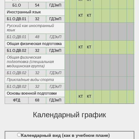
Б1.О
54
ГДЭиП
Иностранный язык
КТ
КТ
Б1.О.ДВ.01
32
ГДЭиП
Русский как иностранный
язык
Б1.О.ДВ.01
48
ГДЭиП
Общая физическая подготовка
КТ
КТ
Б1.О.ДВ.02
32
ГДЭиП
Общая физическая
подготовка (специальная
медицинская группа)
Б1.О.ДВ.02
32
ГДЭиП
Прикладные виды спорта
Б1.О.ДВ.02
32
ГДЭиП
Основы военной подготовки
КТ
КТ
ФТД
68
ГДЭиП
Календарный график
Календарный вид (как в учебном плане)