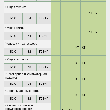
Общая физика
КТ
КТ
Б1.О
64
ПГиТР
Общая химия
КТ
КТ
Б1.О
64
ГДЭиП
Человек и техносфера
КТ
КТ
Б1.О
32
ГДЭиП
Общая геология
КТ
КТ
Б1.О
48
ПГиТР
Инженерная и компьютерная
графика
КТ
КТ
Б1.О
64
ГДЭиП
Социальная психология
КТ
КТ
Б1.О
32
ГДЭиП
Основы российской
государственности
КТ
КТ