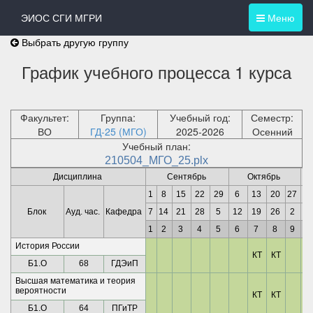
ЭИОС СГИ МГРИ
Меню
Выбрать другую группу
График учебного процесса 1 курса
Факультет:
Группа:
Учебный год:
Семестр:
ВО
ГД-25 (МГО)
2025-2026
Осенний
Учебный план:
210504_МГО_25.plx
Дисциплина
Сентябрь
Октябрь
1
8
15
22
29
6
13
20
27
3
Блок
Ауд. час.
Кафедра
7
14
21
28
5
12
19
26
2
9
1
2
3
4
5
6
7
8
9
10
История России
КТ
КТ
Б1.О
68
ГДЭиП
Высшая математика и теория
вероятности
КТ
КТ
Б1.О
64
ПГиТР