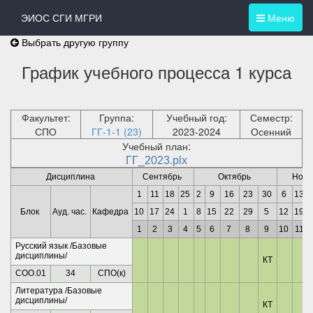
ЭИОС СГИ МГРИ
Меню
Выбрать другую группу
График учебного процесса 1 курса
Факультет:
Группа:
Учебный год:
Семестр:
СПО
ГГ-1-1 (23)
2023-2024
Осенний
Учебный план:
ГГ_2023.plx
Дисциплина
Сентябрь
Октябрь
Нояб
1
11
18
25
2
9
16
23
30
6
13
Блок
Ауд. час.
Кафедра
10
17
24
1
8
15
22
29
5
12
19
1
2
3
4
5
6
7
8
9
10
11
Русский язык /Базовые
дисциплины/
КТ
СОО.01
34
СПО(к)
Литература /Базовые
дисциплины/
КТ